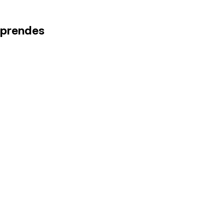
aprendes