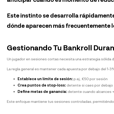
Este instinto se desarrolla rápidamen
dónde aparecen más frecuentemente lo
Gestionando Tu Bankroll Dura
Un jugador en sesiones cortas necesita una estrategia sólida d
La regla general es mantener cada apuesta por debajo del 1‑3% 
Establece un límite de sesión:
p.ej., €50 por sesión
Crea puntos de stop‑loss:
detente si caes por debaj
Define metas de ganancia:
detente cuando alcances +
Este enfoque mantiene tus sesiones controladas, permitiéndo