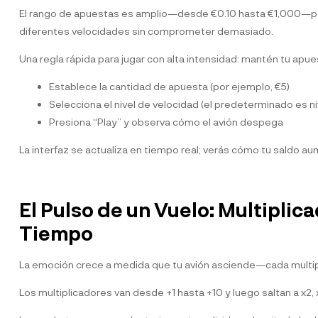
El rango de apuestas es amplio—desde €0.10 hasta €1,000—per
diferentes velocidades sin comprometer demasiado.
Una regla rápida para jugar con alta intensidad: mantén tu apues
Establece la cantidad de apuesta (por ejemplo, €5)
Selecciona el nivel de velocidad (el predeterminado es ni
Presiona “Play” y observa cómo el avión despega
La interfaz se actualiza en tiempo real; verás cómo tu saldo a
El Pulso de un Vuelo: Multiplica
Tiempo
La emoción crece a medida que tu avión asciende—cada multip
Los multiplicadores van desde +1 hasta +10 y luego saltan a x2