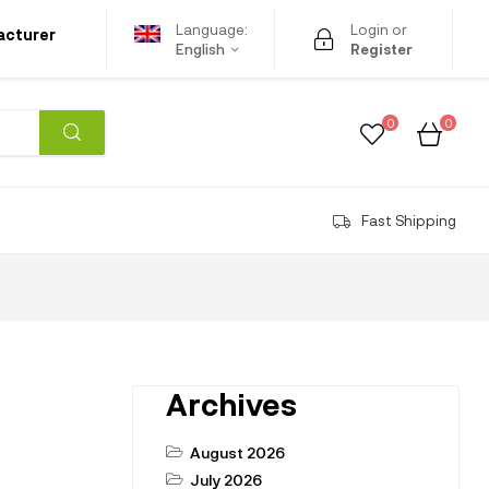
Language:
Login or
acturer
English
Register
0
0
Fast Shipping
Archives
h
August 2026
July 2026