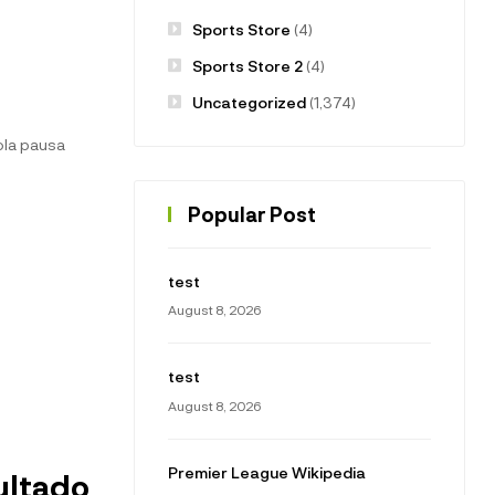
Sports Store
(4)
Sports Store 2
(4)
Uncategorized
(1,374)
ola pausa
Popular Post
test
August 8, 2026
test
August 8, 2026
Premier League Wikipedia
ultado