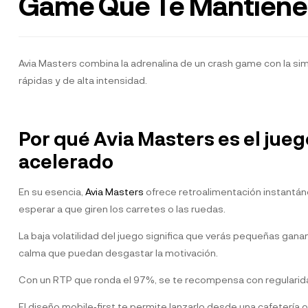
Game Que Te Mantiene 
Avia Masters combina la adrenalina de un crash game con la si
rápidas y de alta intensidad.
Por qué
Avia Masters
es el jue
acelerado
En su esencia,
Avia Masters
ofrece retroalimentación instantáne
esperar a que giren los carretes o las ruedas.
La baja volatilidad del juego significa que verás pequeñas gan
calma que puedan desgastar la motivación.
Con un RTP que ronda el 97%, se te recompensa con regularida
El diseño mobile‑first te permite lanzarlo desde una cafeterí