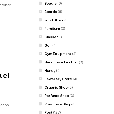
Beauty
(6)
probar
Boards
(6)
Food Store
(3)
Furniture
(3)
Glasses
(4)
Golf
(4)
Gym Equipment
(4)
Handmade Leather
(3)
Honey
(4)
 el
Jewellery Store
(4)
Organic Shop
(3)
Perfume Shop
(3)
Pharmacy Shop
(3)
gados.
Post
(127)