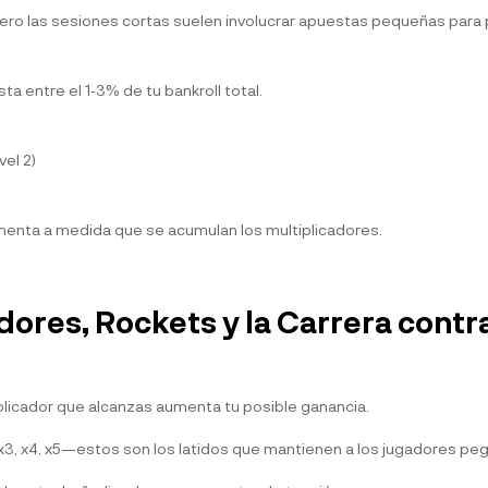
o las sesiones cortas suelen involucrar apuestas pequeñas para 
ta entre el 1‑3% de tu bankroll total.
vel 2)
umenta a medida que se acumulan los multiplicadores.
dores, Rockets y la Carrera contra
licador que alcanzas aumenta tu posible ganancia.
, x3, x4, x5—estos son los latidos que mantienen a los jugadores pe