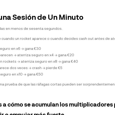
 una Sesión de Un Minuto
rondas en menos de sesenta segundos.
 cuando un rocket aparece o cuando decides cash out antes de ate
seguro en x6 → gana €30
arecen → aterriza seguro en x4 → gana €20
 rockets → aterriza seguro en x8 → gana €40
arece dos veces → crash → pierde €5
seguro en x10 → gana €50
—una prueba de que las ráfagas cortas pueden ser sorprendentemen
 a cómo se acumulan los multiplicadores
r o empujar más fuerte.