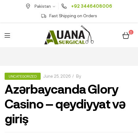
+92 3446408006
Pakistan
Fast Shipping on Orders
0
June 25, 2026
By
UNCATEGORIZED
Azərbaycanda Glory
Casino – qeydiyyat və
giriş