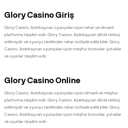
Glory Casino Giriş
Glory Casino, Azərbaycan oyunçuları üçün rahat və idmanlı
platforma təqdim edir. Glory Casino, Azərbaycan dili ilə tətbiq
edilmişdir və oyunçu tərəfindən rahat istifadə edilə bilər. Glory
Casino, Azərbaycan oyunçuları üçün məşhur bonuslar, yutuklar
və oyunlar təqdim edir.
Glory Casino Online
Glory Casino, Azərbaycan oyunçuları üçün idmanlı və məşhur
platforma təqdim edir. Glory Casino, Azərbaycan dili ilə tətbiq
edilmişdir və oyunçu tərəfindən rahat istifadə edilə bilər. Glory
Casino, Azərbaycan oyunçuları üçün məşhur bonuslar, yutuklar
və oyunlar təqdim edir.