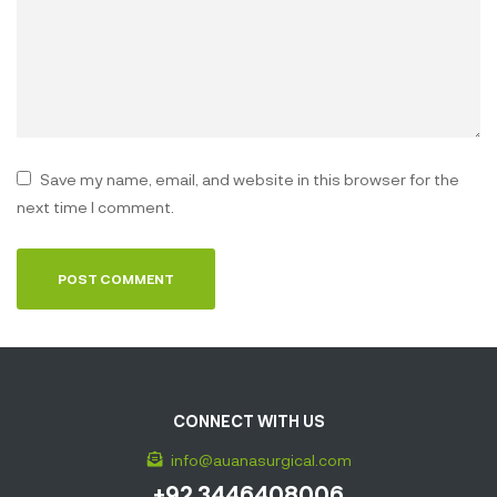
Save my name, email, and website in this browser for the
next time I comment.
CONNECT WITH US
info@auanasurgical.com
+92 3446408006