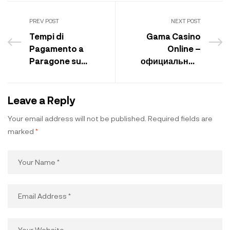
PREV POST
NEXT POST
Tempi di
Gama Casino
Pagamento a
Online –
Paragone su
официальный
EuroBet Casino
сайт
per i Utenti Italiani
Leave a Reply
Your email address will not be published.
Required fields are
marked
*