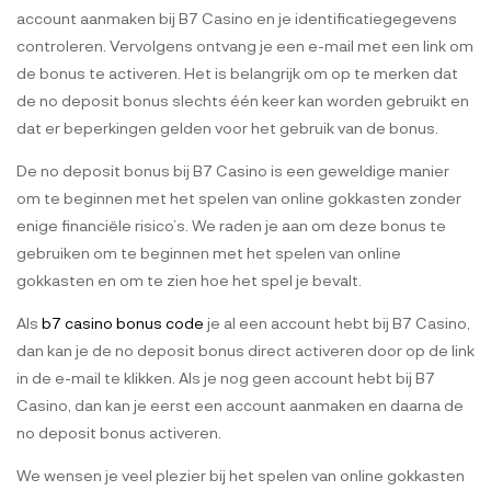
account aanmaken bij B7 Casino en je identificatiegegevens
controleren. Vervolgens ontvang je een e-mail met een link om
de bonus te activeren. Het is belangrijk om op te merken dat
de no deposit bonus slechts één keer kan worden gebruikt en
dat er beperkingen gelden voor het gebruik van de bonus.
De no deposit bonus bij B7 Casino is een geweldige manier
om te beginnen met het spelen van online gokkasten zonder
enige financiële risico’s. We raden je aan om deze bonus te
gebruiken om te beginnen met het spelen van online
gokkasten en om te zien hoe het spel je bevalt.
Als
b7 casino bonus code
je al een account hebt bij B7 Casino,
dan kan je de no deposit bonus direct activeren door op de link
in de e-mail te klikken. Als je nog geen account hebt bij B7
Casino, dan kan je eerst een account aanmaken en daarna de
no deposit bonus activeren.
We wensen je veel plezier bij het spelen van online gokkasten