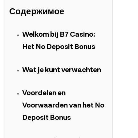
Содержимое
Welkom bij B7 Casino:
Het No Deposit Bonus
Wat je kunt verwachten
Voordelen en
Voorwaarden van het No
Deposit Bonus