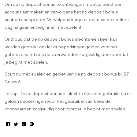
Om de no deposit bonus te ontvangen, moet je eerst een
account aanmaken en vervolgens het no deposit bonus
aanbod accepteren. Vervolgens kan je direct naar de spelers
pagina gaan en beginnen met spelen!
Onthoud dat de no deposit bonus slechts één keer kan
worden gebruikt en dat er beperkingen gelden voor het
gebruik ervan. Lees de voorwaarden zorgvuldig door voordat
je begint met spelen.
Start nu met spelen en geniet van de no deposit bonus bij B7
Casino!
Let op: De no deposit bonus is slechts één keer gebruikt en er
gelden beperkingen voor het gebruik ervan. Lees de
voorwaarden zorgvuldig door voordat je begint met spelen.
Facebook
Twitter
Linkedin
Google+