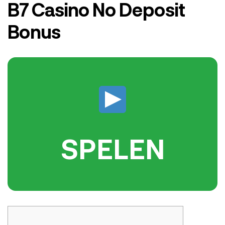
B7 Casino No Deposit
Bonus
SPELEN