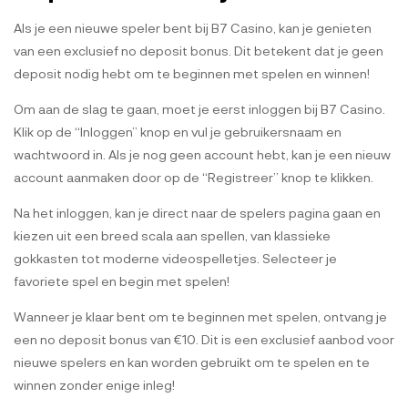
Als je een nieuwe speler bent bij B7 Casino, kan je genieten
van een exclusief no deposit bonus. Dit betekent dat je geen
deposit nodig hebt om te beginnen met spelen en winnen!
Om aan de slag te gaan, moet je eerst inloggen bij B7 Casino.
Klik op de “Inloggen” knop en vul je gebruikersnaam en
wachtwoord in. Als je nog geen account hebt, kan je een nieuw
account aanmaken door op de “Registreer” knop te klikken.
Na het inloggen, kan je direct naar de spelers pagina gaan en
kiezen uit een breed scala aan spellen, van klassieke
gokkasten tot moderne videospelletjes. Selecteer je
favoriete spel en begin met spelen!
Wanneer je klaar bent om te beginnen met spelen, ontvang je
een no deposit bonus van €10. Dit is een exclusief aanbod voor
nieuwe spelers en kan worden gebruikt om te spelen en te
winnen zonder enige inleg!