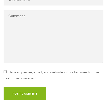
Save my name, email, and website in this browser for the
next time I comment.