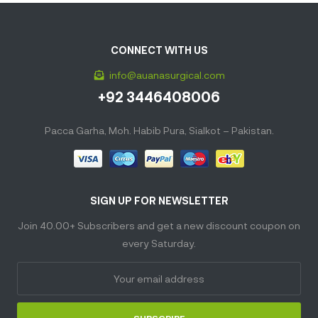
CONNECT WITH US
info@auanasurgical.com
+92 3446408006
Pacca Garha, Moh. Habib Pura, Sialkot – Pakistan.
SIGN UP FOR NEWSLETTER
Join 40.00+ Subscribers and get a new discount coupon on
every Saturday.