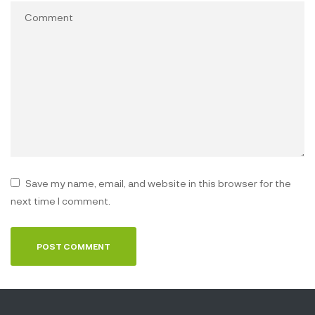
Save my name, email, and website in this browser for the
next time I comment.