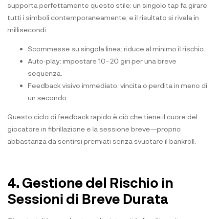
supporta perfettamente questo stile: un singolo tap fa girare
tutti i simboli contemporaneamente, e il risultato si rivela in
millisecondi.
Scommesse su singola linea: riduce al minimo il rischio.
Auto‑play: impostare 10–20 giri per una breve
sequenza.
Feedback visivo immediato: vincita o perdita in meno di
un secondo.
Questo ciclo di feedback rapido è ciò che tiene il cuore del
giocatore in fibrillazione e la sessione breve—proprio
abbastanza da sentirsi premiati senza svuotare il bankroll.
4. Gestione del Rischio in
Sessioni di Breve Durata