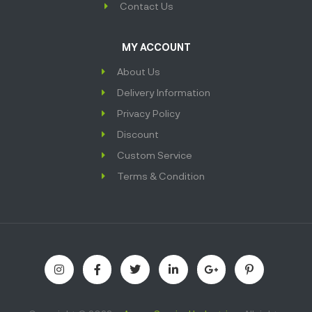
Contact Us
MY ACCOUNT
About Us
Delivery Information
Privacy Policy
Discount
Custom Service
Terms & Condition