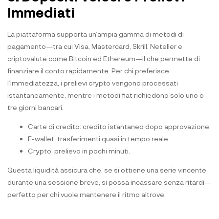
Immediati
La piattaforma supporta un’ampia gamma di metodi di
pagamento—tra cui Visa, Mastercard, Skrill, Neteller e
criptovalute come Bitcoin ed Ethereum—il che permette di
finanziare il conto rapidamente. Per chi preferisce
l’immediatezza, i prelievi crypto vengono processati
istantaneamente, mentre i metodi fiat richiedono solo uno o
tre giorni bancari.
Carte di credito: credito istantaneo dopo approvazione.
E-wallet: trasferimenti quasi in tempo reale.
Crypto: prelievo in pochi minuti.
Questa liquidità assicura che, se si ottiene una serie vincente
durante una sessione breve, si possa incassare senza ritardi—
perfetto per chi vuole mantenere il ritmo altrove.