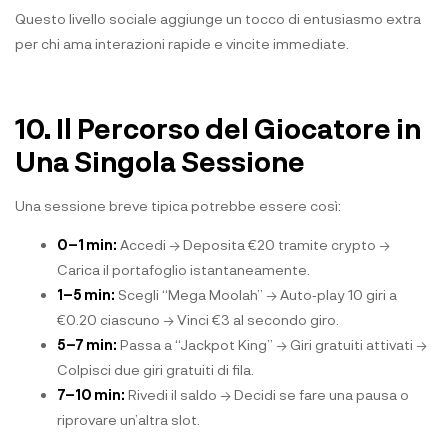
Questo livello sociale aggiunge un tocco di entusiasmo extra
per chi ama interazioni rapide e vincite immediate.
10. Il Percorso del Giocatore in
Una Singola Sessione
Una sessione breve tipica potrebbe essere così:
0–1 min:
Accedi → Deposita €20 tramite crypto →
Carica il portafoglio istantaneamente.
1–5 min:
Scegli “Mega Moolah” → Auto‑play 10 giri a
€0.20 ciascuno → Vinci €3 al secondo giro.
5–7 min:
Passa a “Jackpot King” → Giri gratuiti attivati →
Colpisci due giri gratuiti di fila.
7–10 min:
Rivedi il saldo → Decidi se fare una pausa o
riprovare un’altra slot.