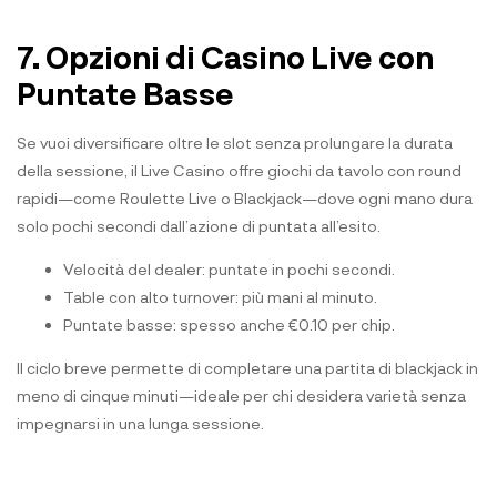
7. Opzioni di Casino Live con
Puntate Basse
Se vuoi diversificare oltre le slot senza prolungare la durata
della sessione, il Live Casino offre giochi da tavolo con round
rapidi—come Roulette Live o Blackjack—dove ogni mano dura
solo pochi secondi dall’azione di puntata all’esito.
Velocità del dealer: puntate in pochi secondi.
Table con alto turnover: più mani al minuto.
Puntate basse: spesso anche €0.10 per chip.
Il ciclo breve permette di completare una partita di blackjack in
meno di cinque minuti—ideale per chi desidera varietà senza
impegnarsi in una lunga sessione.