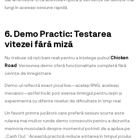
lungi în aceeași sesiune rapidă.
6. Demo Practic: Testarea
vitezei fără miză
Nu trebuie să riști bani reali pentru a înțelege pulsul
Chicken
Road
. Versiunea demo oferă funcționalitate completă fără
cerințe de înregistrare.
Demo-ul reflectă exact jocul live—același RNG, aceleași
mecanici—astfel încât poți exersa timingul pentru ieșiri și
experimenta cu diferite niveluri de dificultate în timp real.
Un favorit printre jucătorii care preferă sesiuni scurte este
rularea mai multor runde demo consecutiv pentru a dezvolta
memoria musculară despre momentul potrivit de a apăsa pe
„Cash Out.” Această practică reduce ezitarea în timpul jocului