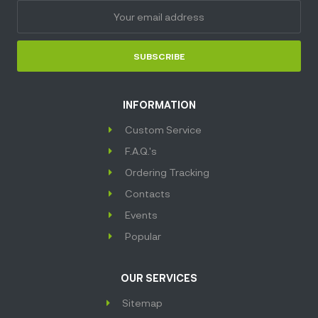
SUBSCRIBE
INFORMATION
Custom Service
F.A.Q.'s
Ordering Tracking
Contacts
Events
Popular
OUR SERVICES
Sitemap