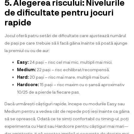
5. Alegerea riscului: Nivelurile
de dificultate pentru jocuri
rapide
Jocul oferă patru setări de dificultate care ajustează numărul
de pași pe care trebuie să îi facă găina înainte să poată ajunge
la premiul cu ou de aur:
Easy:
24 pași – risc cel mai mic, multipli mai mici.
Medium:
22 pași – risc echilibrat/recompensă.
Hard:
20 pași – risc mai mare, multipli mai buni.
Hardcore:
15 pași – risc maxim cu o șansă aproximativ
10/25 de a pierde la fiecare pas.
Dacă urmărești câștiguri rapide, începe cu modurile Easy sau
Medium pentru a vedea cât de repede poți ieși înainte ca găina
să se oprească. Odată ce te simți confortabil cu timing-ul, poți
experimenta cu Hard sau Hardcore pentru câștiguri mai mari—
dar amintește-ți că acestea implică și secvențe de decizie mai