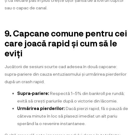
ți că fiecare pas în plus crește ușor șansa de a lovi un cuptor
sau o capac de canal.
9. Capcane comune pentru cei
care joacă rapid și cum să le
eviți
Jucătorii de sesiuni scurte cad adesea în două capcane:
supra‑pariere din cauza entuziasmului și urmărirea pierderilor
după un crash rapid.
Supra‑pariere:
Respectă 1–5% din bankroll pe rundă;
evită să crești pariurile după o victorie din lăcomie.
Urmărirea pierderilor:
Dacă pierzi rapid, fă o pauză de
câteva minute în loc să plasezi imediat un alt pariu
sperând la o revenire instantanee.