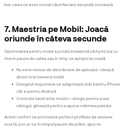
live, ceea ce este crucial când fiecare secundă contează.
7. Maestria pe Mobil: Joacă
oriunde în câteva secunde
Optimizarea pentru mobil a jocului înseamnă că îl poți lua cu
tine în pauza de cafea sau în timp ce aștepți la coadă.
Nu este nevoie de descărcare de aplicație; rulează
direct în browserul mobil.
Designul responsive se adaptează atât pentru iPhone,
cât și pentru Android.
Controlul tactil este intuitiv—atinge pentru a ieși
câștigul, glisează pentru a ajusta mărimea pariului.
Acest confort se potrivește perfect profilului de sesiune
scurtă: joci un tur în timpul pauzei de prânz, apoi te