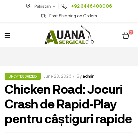
+92 3446408006
Pakistan
Fast Shipping on Orders
0
June 20, 2026
By
admin
UNCATEGORIZED
Chicken Road: Jocuri
Crash de Rapid‑Play
pentru câștiguri rapide